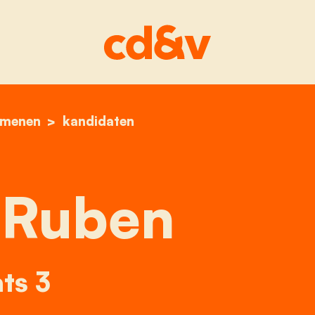
menen
home
soens ruben
kandidaten
 Ruben
ts 3