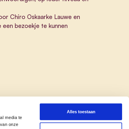
n voor Chiro Oskaarke Lauwe en
e een bezoekje te kunnen
Alles toestaan
al media te
 van onze