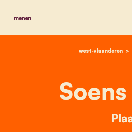
menen
west-vlaanderen
Soens
Plaa