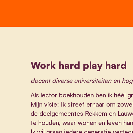
Work hard play hard
docent diverse universiteiten en ho
Als lector boekhouden ben ik héél gr
Mijn visie: Ik streef ernaar om zow
de deelgemeentes Rekkem en Lauwe
te houden, waar wonen en leven han
Ik wil graag iedere generatie verte