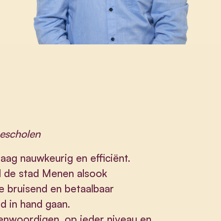
gescholen
aag nauwkeurig en efficiënt.
el de stad Menen alsook
 bruisend en betaalbaar
d in hand gaan.
genwoordigen, op ieder niveau en