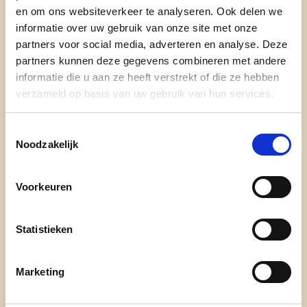
en om ons websiteverkeer te analyseren. Ook delen we
- Woonplaats: Denderleeuw
informatie over uw gebruik van onze site met onze
- Leeftijd: 18 jaar
partners voor social media, adverteren en analyse. Deze
partners kunnen deze gegevens combineren met andere
- functie: lid CD&V Denderleeuw
informatie die u aan ze heeft verstrekt of die ze hebben
verzameld op basis van uw gebruik van hun services.
- beroep: student
Toestemmingsselectie
- Hobby's/ervaring in: wandelen, muziek (bespelen
Noodzakelijk
en luisteren), reizen, geografie en geschiedenis
1) Waarom stel ik me kandidaat?
Voorkeuren
Als student en grote broer wil ik me inzetten voor
een bruisend studentenleven, meer
Statistieken
vrijetijdsvoorzieningen en een sterke
samenhorigheid in onze gemeente; en door mijn
Marketing
rol van grote broer vind ik veiligheid op de baan
een speerpunt.