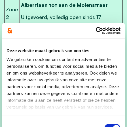
Albertlaan tot aan de Molenstraat
Zone
2
Uitgevoerd, volledig open sinds 17
november 2024
Koning Albertlaan (vanaf de
Molenstraat) tot en met het kruispunt
Deze website maakt gebruik van cookies
aan de Kapelstraat
Zone
We gebruiken cookies om content en advertenties te
3
personaliseren, om functies voor social media te bieden
Uitgevoerd, volledig open sinds 21 maart
en om ons websiteverkeer te analyseren. Ook delen we
2025
informatie over uw gebruik van onze site met onze
partners voor social media, adverteren en analyse. Deze
partners kunnen deze gegevens combineren met andere
Hoe ziet het ontwerp eruit?
informatie die u aan ze heeft verstrekt of die ze hebben
De plannen zijn definitief. Er is gekozen voor:
verzameld op basis van uw gebruik van hun services.
Toestemmingsselectie
Comfortabel en afgeschermd fietsen en