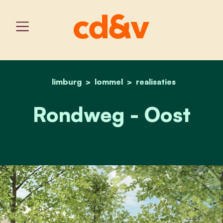
limburg
lommel
home
rondweg - oost
realisaties
Rondweg - Oost