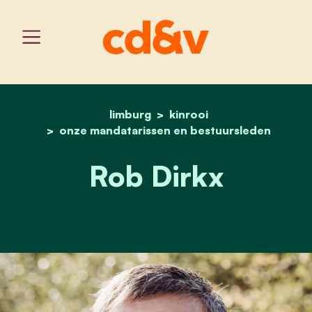
limburg
home
kinrooi
rob dirkx
onze mandatarissen en bestuursleden
Rob Dirkx