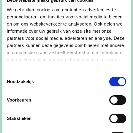
Deze website maakt gebruik van cookies
wordt hij ondervoorzitter van Marec, bestuurslid
We gebruiken cookies om content en advertenties te
van Ciro bvba en de aandeelhoudersvergadering
personaliseren, om functies voor social media te bieden
van De Watergroep.
en om ons websiteverkeer te analyseren. Ook delen we
informatie over uw gebruik van onze site met onze
Hij is gehuwd met Lisette Meuleneers en vader
partners voor social media, adverteren en analyse. Deze
van Karen en Sanne.
partners kunnen deze gegevens combineren met andere
informatie die u aan ze heeft verstrekt of die ze hebben
verzameld op basis van uw gebruik van hun services.
0486/879722
Toestemmingsselectie
rob.dirkx@proximus.be
Noodzakelijk
Voorkeuren
Statistieken