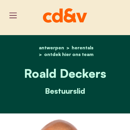
antwerpen
home
roald deckers
herentals
ontdek hier ons team
Roald Deckers
Bestuurslid