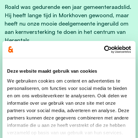
Roald was gedurende een jaar gemeenteraadslid.
Hij heeft lange tijd in Morkhoven gewoond, maar
heeft nu onze mooie deelgemeente ingeruild om
aan kernversterking te doen in het centrum van
Herentals.
Elke dag is hij in de weer om als lascoördinator de
leerlingen van het Vti van Zandhoven iets bij te
Deze website maakt gebruik van cookies
brengen.
We gebruiken cookies om content en advertenties te
personaliseren, om functies voor social media te bieden
Ook in het verenigingsleven is hij
en om ons websiteverkeer te analyseren. Ook delen we
vertegenwoordigd. Als secretaris bij de landelijke
informatie over uw gebruik van onze site met onze
gilden van Morkhoven probeer hij zijn steentje bij
partners voor social media, adverteren en analyse. Deze
te dragen om het welbevinden te verbeteren. Bij
partners kunnen deze gegevens combineren met andere
de Landelijke raad van Herentals, die onder
informatie die u aan ze heeft verstrekt of die ze hebben
andere de veeprijskamp tot een succesverhaal
verzameld op basis van uw gebruik van hun services.