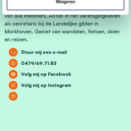
Weigeren
Geelse Huisvesting begaan met het wel en wee
van alle inwoners. Actief in het verenigingsleven
als secretaris bij de Landelijke gilden in
Morkhoven. Geniet van wandelen, fietsen, skiën
en reizen.
Stuur mij een e-mail
0479/69.71.83
Volg mij op Facebook
Volg mij op Instagram