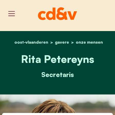
oost-vlaanderen
gavere
home
rita petereyns
onze mensen
Rita Petereyns
Secretaris