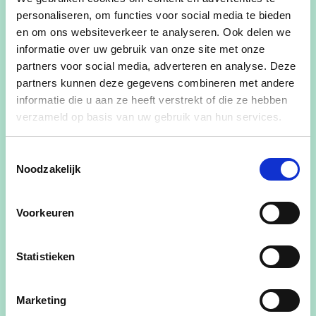
personaliseren, om functies voor social media te bieden
met Rita nav de week van de vrijwilliger. Rita
en om ons websiteverkeer te analyseren. Ook delen we
bezoekt mensen die 85 jaar zijn geworden.
informatie over uw gebruik van onze site met onze
partners voor social media, adverteren en analyse. Deze
Beluister hier op Spotify
partners kunnen deze gegevens combineren met andere
Geen beloften, wel daden!
informatie die u aan ze heeft verstrekt of die ze hebben
verzameld op basis van uw gebruik van hun services.
Voor een zorgzaam Berlaar.
Toestemmingsselectie
Noodzakelijk
-Aangepaste woningen voor senioren en mensen
met een beperking.
Voorkeuren
-Jong en oud verbinden, luisteren en leren van
elkaar.
Statistieken
-Fiets en voetpaden gevoelig verbeteren.
Marketing