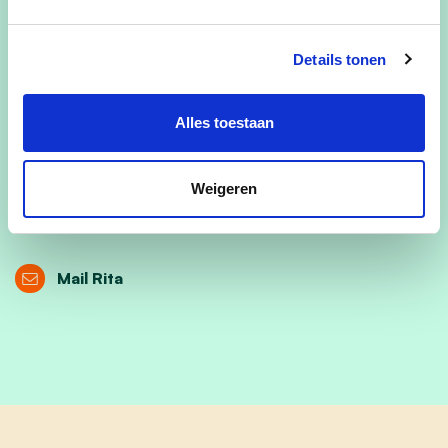
-Meer rustpunten zoals banken in het straatbeeld.
-Iedereen veilig in het verkeer.
Details tonen
Alles toestaan
Vinkenhof 1
Weigeren
0496 72 43 92
Mail Rita