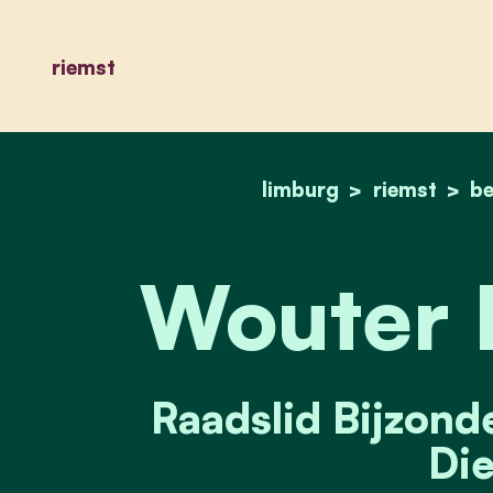
riemst
limburg
riemst
be
Wouter 
Raadslid Bijzond
Die