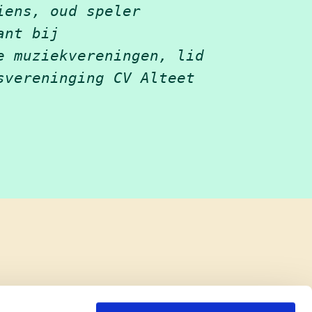
iens, oud speler
ant bij
e muziekvereningen, lid
svereninging CV Alteet