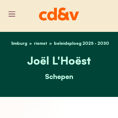
limburg
riemst
beleidsploeg 2025 - 2030
home
joël l'hoëst
Joël L'Hoëst
Schepen