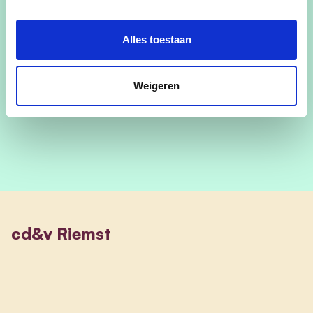
Secretaris VZW Patronaat
0498 91 86 56
Alles toestaan
Volg mij op FB
Weigeren
Schrijf mij
cd&v Riemst