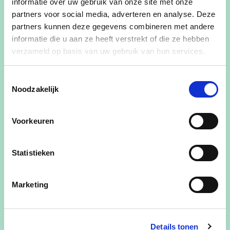
informatie over uw gebruik van onze site met onze
partners voor social media, adverteren en analyse. Deze
Mandaat: Schepen
partners kunnen deze gegevens combineren met andere
informatie die u aan ze heeft verstrekt of die ze hebben
Bevoegdheden:
verzameld op basis van uw gebruik van hun services.
Begraafplaatsen
Burgerzaken
Toestemmingsselectie
Noodzakelijk
ICT
Nutsvoorzieningen
Openbare Werken
Voorkeuren
Ruilverkavelingen
Statistieken
Meer:
Woont in Zichen-Zussen-Bolder
Marketing
Business Unit Manager bij ISAP nv
Voorzitter Supportersclub Mergelboys VZW
- Standard de Liège
Details tonen