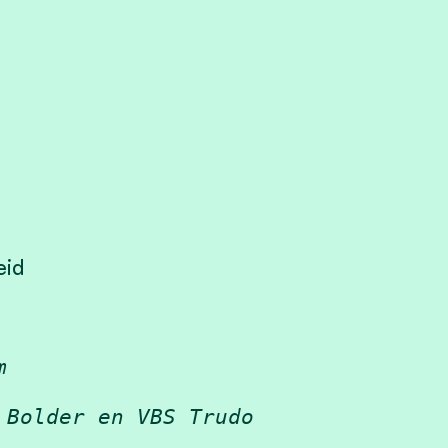
eid
m
 Bolder en VBS Trudo