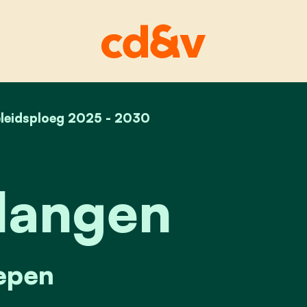
leidsploeg 2025 - 2030
home
anja slangen
langen
epen