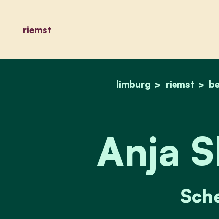
riemst
limburg
riemst
be
Anja S
Sch