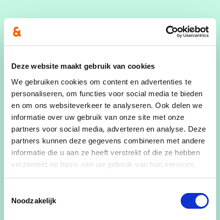
Ik ben
René, voormalig uitbater van Electro Rem en
voormalig lid van de arbeidsrechtbank. Daarnaast
Deze website maakt gebruik van cookies
ben ik een geëngageerd oud-lid van Scouts De
We gebruiken cookies om content en advertenties te
Buecken en zing ik graag bij het Hertals
personaliseren, om functies voor social media te bieden
Zeemanskoor. Ik word vaak omschreven als een
en om ons websiteverkeer te analyseren. Ook delen we
hartelijk en rustig persoon met een duidelijke
informatie over uw gebruik van onze site met onze
mening.
partners voor social media, adverteren en analyse. Deze
partners kunnen deze gegevens combineren met andere
Ik sta voor
informatie die u aan ze heeft verstrekt of die ze hebben
verzameld op basis van uw gebruik van hun services.
respect, rechtvaardigheid en betrokkenheid. Ik
geloof in de kracht van samen en het belang van
Toestemmingsselectie
traditie en cultuur.
Noodzakelijk
Ik droom van