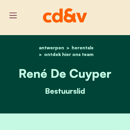
antwerpen
home
rené de cuyper
herentals
ontdek hier ons team
René De Cuyper
Bestuurslid