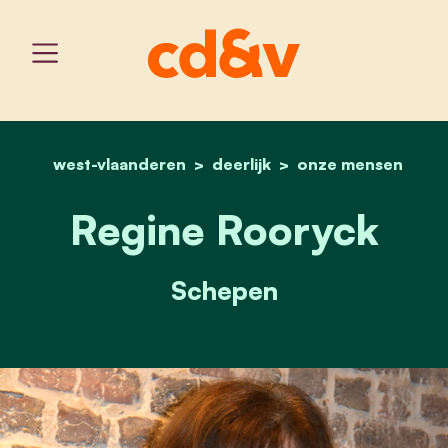
west-vlaanderen
deerlijk
home
regine rooryck
onze mensen
Regine Rooryck
Schepen