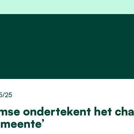
5/25
mse ondertekent het cha
meente’