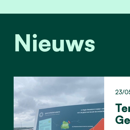
Nieuws
23/0
Te
Ge