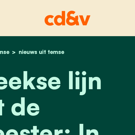
mse
home
rechtstreekse lijn met de burgemeester: in mem
nieuws uit temse
ekse lijn
 de
ster: In