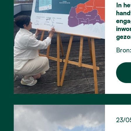
In h
hand
enga
inwo
gezo
Bron:
23/0