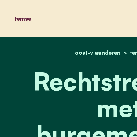
temse
oost-vlaanderen
te
Rechtstre
met
burgemee