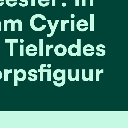
m Cyriel
 Tielrodes
orpsfiguur