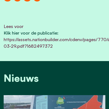
Lees voor
Klik hier voor de publicatie:
https://assets.nationbuilder.com/cdenv/pages/770
03-29.pdf?1682497372
Nieuws