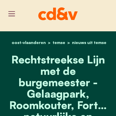
oost-vlaanderen
temse
home
rechtstreekse lijn met de
nieuws uit temse
Rechtstreekse Lijn
met de
burgemeester -
Gelaagpark,
Roomkouter, Fort…