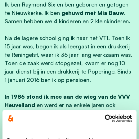
Ik ben Raymond Six en ben geboren en getogen
te Nieuwkerke. Ik ben
gehuwd met Mia Bauw.
Samen hebben we 4 kinderen en 2 kleinkinderen.
Na de lagere school ging ik naar het VTI. Toen ik
15 jaar was, begon ik als leergast in een drukkerij
te Reningelst, waar ik 36 jaar lang werkzaam was.
Toen de zaak werd stopgezet, kwam er nog 10
jaar dienst bij in een drukkerij te Poperinge. Sinds
1 januari 2016 ben ik op pensioen.
In 1986 stond ik mee aan de wieg van de VVV
Heuvelland
en werd er na enkele jaren ook
voorzitter (tot in 1996). De toeristische
ontwikkeling van onze streek in harmonie met de
natuur en het uitzonderlijke landschap hebben me
tot op vandaag steeds geboeid.