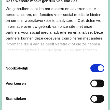
Deze website maakt gebruik van cookies
We gebruiken cookies om content en advertenties te
Ik ben voorzitter van de
Kerkfabriek Nieuwkerke
.
personaliseren, om functies voor social media te bieden
De kerkgebouwen behoren tot het beeldbepalend
en om ons websiteverkeer te analyseren. Ook delen we
erfgoed van onze dorpen. De gemeente, die er
informatie over uw gebruik van onze site met onze
trouwens eigenaar van is, dient ze dan ook
partners voor social media, adverteren en analyse. Deze
partners kunnen deze gegevens combineren met andere
degelijk te onderhouden.
informatie die u aan ze heeft verstrekt of die ze hebben
verzameld op basis van uw gebruik van hun services.
Ook de geschiedenis van onze streek boeit mij.
Met het
Geuzenproject Nieuwkerke
, waarvan ik
Toestemmingsselectie
al verschillende jaren voorzitter ben, graven we
Noodzakelijk
vooral in het verre verleden van de 16e eeuw met
de organisatie van spreekbeurten en uitstappen
Voorkeuren
voor het ruime publiek
Maar ook het minder verre verleden interesseert
Statistieken
mij. Zo begon ik 16 jaar terug met het
verzamelen
van oud drukkerijgerief en -machines.