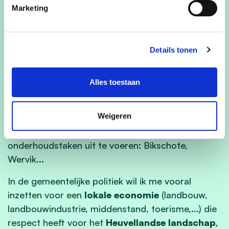
Marketing
Inmiddels is dat al uitgegroeid tot een flinke
collectie. Vaak geef ik er demonstraties waar je
kunt kennismaken met de ambachtelijke techniek
Details tonen
van de boekdrukkunst, die vanaf de 1455 tot
omstreeks 1980 werd gebruikt.
Alles toestaan
Ondertussen ben ik ook een
gediplomeerde
molenaar
verbonden aan de Heuvellandse
Weigeren
Lijstermolen. Maar ook op andere molens kom ik
vaak langs om er te malen, te gidsen,
onderhoudstaken uit te voeren: Bikschote,
Wervik...
In de gemeentelijke politiek wil ik me vooral
inzetten voor een
lokale economie
(landbouw,
landbouwindustrie, middenstand, toerisme,...) die
respect heeft voor het
Heuvellandse landschap,