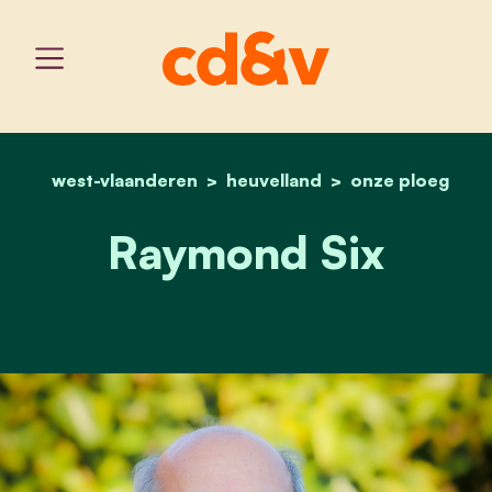
west-vlaanderen
heuvelland
home
raymond six
onze ploeg
Raymond Six