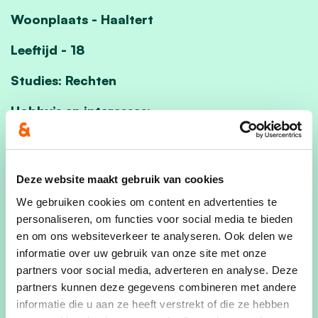
Woonplaats - Haaltert
Leeftijd - 18
Studies: Rechten
Hobby’s en interesses
:
Ik speel voetbal bij Olsa Brakel en probeer in mijn
vrije tijd ook zo veel mogelijk te sporten. Ik luister
graag naar rap.
Deze website maakt gebruik van cookies
Omschrijf jezelf in 5 woorden:
We gebruiken cookies om content en advertenties te
sociaal, grappig, eerlijk, actief, vrolijk
personaliseren, om functies voor social media te bieden
en om ons websiteverkeer te analyseren. Ook delen we
Je favoriete plekje in onze gemeente? En
informatie over uw gebruik van onze site met onze
waarom?
partners voor social media, adverteren en analyse. Deze
Warande park: Het is een rustige plek waar je met
partners kunnen deze gegevens combineren met andere
informatie die u aan ze heeft verstrekt of die ze hebben
je vrienden kan afspreken maar waar je ook alleen