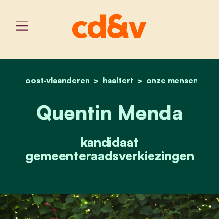
oost-vlaanderen
haaltert
home
quentin menda
onze mensen
Quentin Menda
kandidaat
gemeenteraadsverkiezingen