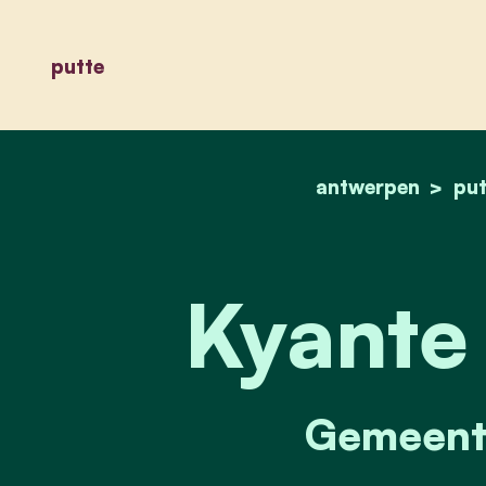
putte
antwerpen
put
Kyante
Gemeente