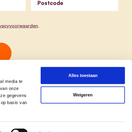
Postcode
ivacyvoorwaarden
.
Alles toestaan
al media te
 van onze
Weigeren
deze gegevens
 op basis van
copyright © cd&v
Privacyverklaring
|
Cookie verklaring