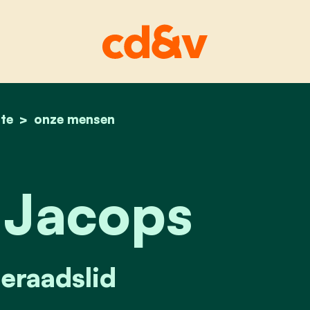
te
home
kyante jacops
onze mensen
 Jacops
raadslid