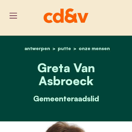
antwerpen
putte
home
greta van asbroeck
onze mensen
Greta Van
Asbroeck
Gemeenteraadslid