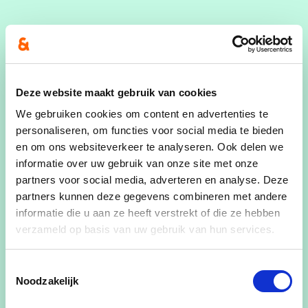
Gemeenteraadslid
Wie is Greta?
Echtgenote van Guy Vervoort, moeder van David
Deze website maakt gebruik van cookies
(†2023) en Kevin, grootmoeder van Alena en
We gebruiken cookies om content en advertenties te
schoonmoeder van Ilse. Sinds Davids overlijden,
personaliseren, om functies voor social media te bieden
staat zij altijd voor haar schoondochter en
en om ons websiteverkeer te analyseren. Ook delen we
kleindochter klaar.
informatie over uw gebruik van onze site met onze
partners voor social media, adverteren en analyse. Deze
Greta behaalde voor de vijfde opeenvolgende
partners kunnen deze gegevens combineren met andere
keer een zitje in de gemeenteraad.
informatie die u aan ze heeft verstrekt of die ze hebben
verzameld op basis van uw gebruik van hun services.
Bij Femma, is zij al meer dan 45 jaar actief als
bestuurslid en reisleidster, en de laatste 14 jaar
Toestemmingsselectie
vervult Greta met trots de rol van voorzitster. In
Noodzakelijk
haar vrije tijd en ook bij Femma is zij altijd creatief