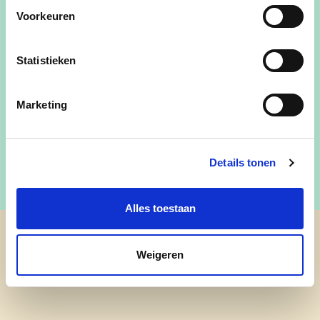
bezig met bloemen, schilderen of stoffen.
Voorkeuren
Statistieken
greta.vanasbroeck@puttecdenv.be
Marketing
Greta Van Asbroeck
Details tonen
Alles toestaan
cd&v Putte
Weigeren