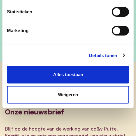
eric.meyers@puttecdenv.be
Statistieken
Eric H Meyers
Marketing
Details tonen
Alles toestaan
cd&v Putte
Weigeren
Onze nieuwsbrief
Blijf op de hoogte van de werking van cd&v Putte.
Schrijf je in en ontvang onze maandelijkse nieuwsbrief