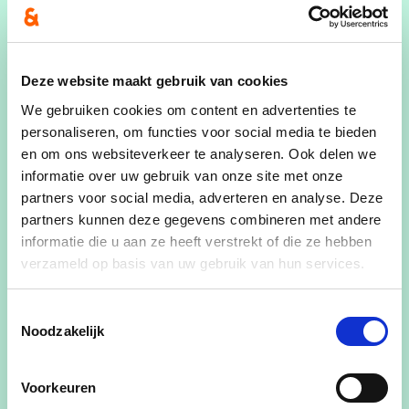
Afdelingsvoorzitter
Voorzitter directiecomité Autonoom
Gemeentelijk Bedrijf
Deze website maakt gebruik van cookies
We gebruiken cookies om content en advertenties te
Wie is Eric?
personaliseren, om functies voor social media te bieden
Eric, getrouwd met Els De Preter en vader van
en om ons websiteverkeer te analyseren. Ook delen we
Brent en Anke. Beroepsmatig is hij in binnen- en
informatie over uw gebruik van onze site met onze
partners voor social media, adverteren en analyse. Deze
buitenland werkzaam als bedrijfsleider voor een
partners kunnen deze gegevens combineren met andere
internationale onderneming uit de
informatie die u aan ze heeft verstrekt of die ze hebben
gezondheidssector. Sinds 2009 is Eric voorzitter
verzameld op basis van uw gebruik van hun services.
van CD&V Putte. Verder is hij ook een heel
gepassioneerde paardenliefhebber. Zijn fokkerij,
Toestemmingsselectie
‘Stal de Pitsemburg’, is al 20 jaar een plek waar
Noodzakelijk
de veulentjes op de best mogelijke manier kunnen
opgroeien.
Voorkeuren