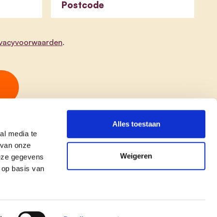
Postcode
ivacyvoorwaarden
.
Alles toestaan
al media te
 van onze
Weigeren
deze gegevens
 op basis van
copyright © cd&v
Privacyverklaring
|
Cookie verklaring