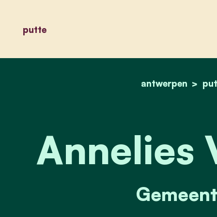
putte
antwerpen
put
Annelies 
Gemeente