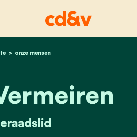
te
home
annelies vermeiren
onze mensen
Vermeiren
raadslid