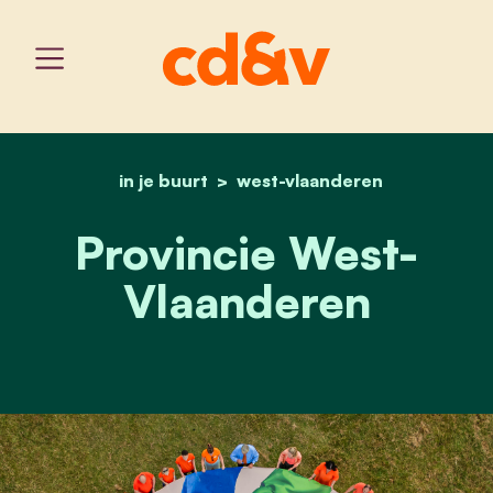
in je buurt
west-vlaanderen
home
provincie west-vlaander
Provincie West-
Vlaanderen