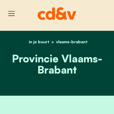
in je buurt
vlaams-brabant
home
provincie vlaams-braban
Provincie Vlaams-
Brabant