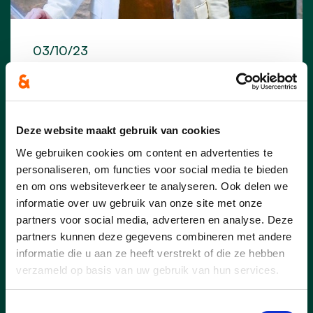
03/10/23
Els Van Hoof: “Maak werk
van uitdoofbeleid voor
Leuvense gokkantoren”
Deze website maakt gebruik van cookies
CD&V Leuven heeft bij monde van
We gebruiken cookies om content en advertenties te
gemeenteraadslid en federaal
personaliseren, om functies voor social media te bieden
parlementslid Els Van Hoof in de Leuvense
en om ons websiteverkeer te analyseren. Ook delen we
gemeenteraad aangegeven gokkantoren
informatie over uw gebruik van onze site met onze
uit het straatbeeld van Leuven te willen
partners voor social media, adverteren en analyse. Deze
bannen.
partners kunnen deze gegevens combineren met andere
informatie die u aan ze heeft verstrekt of die ze hebben
verzameld op basis van uw gebruik van hun services.
lees meer
Toestemmingsselectie