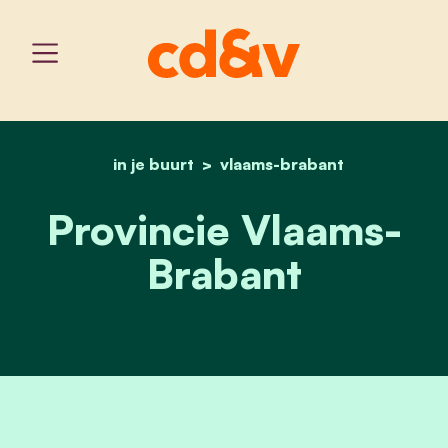
in je buurt
vlaams-brabant
home
provincie vlaams-braban
Provincie Vlaams-
Brabant