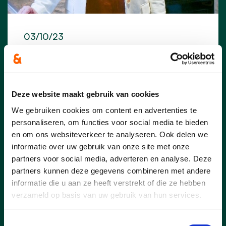
03/10/23
Els Van Hoof: “Maak werk
van uitdoofbeleid voor
Leuvense gokkantoren”
Deze website maakt gebruik van cookies
CD&V Leuven heeft bij monde van
We gebruiken cookies om content en advertenties te
gemeenteraadslid en federaal
personaliseren, om functies voor social media te bieden
parlementslid Els Van Hoof in de Leuvense
en om ons websiteverkeer te analyseren. Ook delen we
gemeenteraad aangegeven gokkantoren
informatie over uw gebruik van onze site met onze
uit het straatbeeld van Leuven te willen
partners voor social media, adverteren en analyse. Deze
bannen.
partners kunnen deze gegevens combineren met andere
informatie die u aan ze heeft verstrekt of die ze hebben
verzameld op basis van uw gebruik van hun services.
lees meer
Toestemmingsselectie