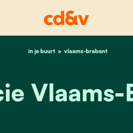
in je buurt
vlaams-brabant
home
provincie vlaams-bra
cie Vlaams-