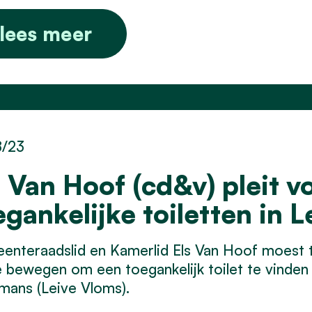
lees meer
8/23
s Van Hoof (cd&v) pleit vo
egankelijke toiletten in 
nteraadslid en Kamerlid Els Van Hoof moest t
 bewegen om een toegankelijk toilet te vinde
mans (Leive Vloms).