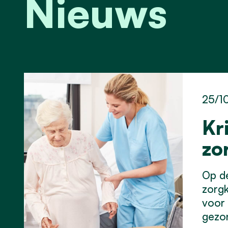
Nieuws
25/1
Kr
zo
Op d
zorgk
voor 
gezo