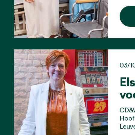
03/1
El
vo
CD&V 
Hoof 
Leuve