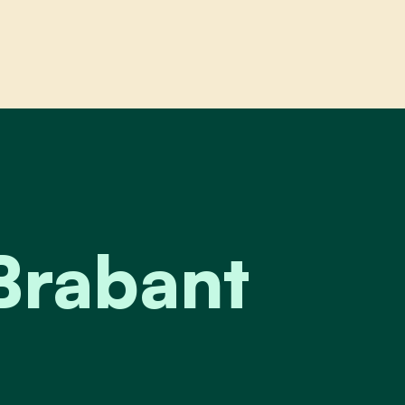
bant
Brabant