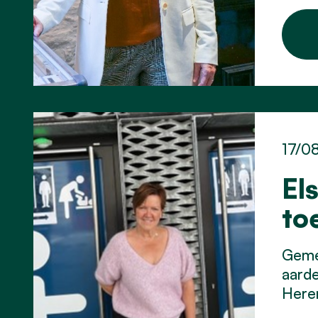
17/0
El
to
Gemee
aarde
Here