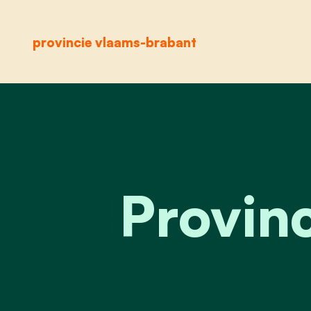
provincie vlaams-brabant
Provin