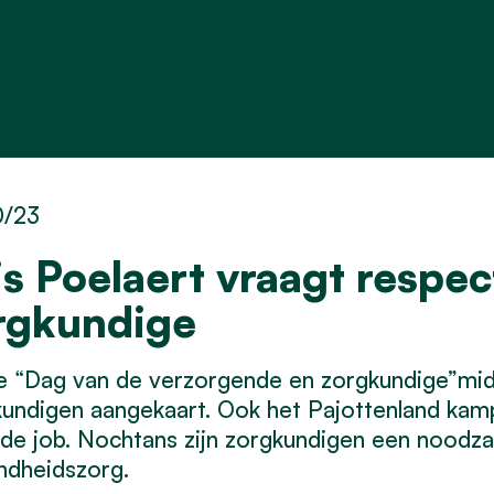
0/23
is Poelaert vraagt respec
rgkundige
e “Dag van de verzorgende en zorgkundige”mid
undigen aangekaart. Ook het Pajottenland kamp
de job. Nochtans zijn zorgkundigen een noodzak
ndheidszorg.