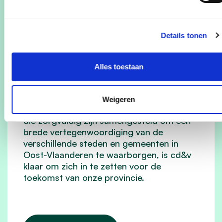
voor
cd&v Oost-Vlaanderen stelt met trots de
Details tonen
kandidatenlijsten voor de aankomende
provincieraadsverkiezingen voor. De lijsten
voor de kiesdistricten Gent, Aalst-
Alles toestaan
Oudenaarde en Dendermonde-Sint-
Niklaas zijn een evenwichtige mix van
ervaren politici en veelbelovende
Weigeren
nieuwkomers. Met deze diverse teams,
die zorgvuldig zijn samengesteld om een
brede vertegenwoordiging van de
verschillende steden en gemeenten in
Oost-Vlaanderen te waarborgen, is cd&v
klaar om zich in te zetten voor de
toekomst van onze provincie.