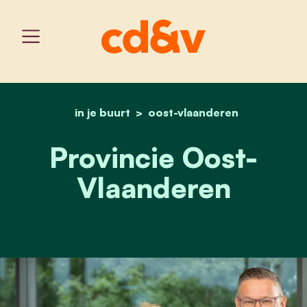
in je buurt
oost-vlaanderen
home
provincie oost-vlaander
Provincie Oost-
Vlaanderen