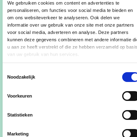
We gebruiken cookies om content en advertenties te
personaliseren, om functies voor social media te bieden en
om ons websiteverkeer te analyseren. Ook delen we
informatie over uw gebruik van onze site met onze partners
voor social media, adverteren en analyse. Deze partners
kunnen deze gegevens combineren met andere informatie di
u aan ze heeft verstrekt of die ze hebben verzameld op basi
van uw gebruik van hun services.
Toestemmingsselectie
Noodzakelijk
Voorkeuren
19/07/24
cd&v Oost-Vlaanderen stelt
Statistieken
kandidatenlijsten voor
provincieraadsverkiezingen
Marketing