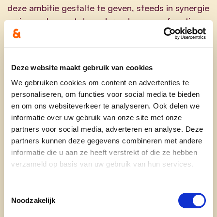
deze ambitie gestalte te geven, steeds in synergie
en in overleg met de andere, duurzame functies
die onze open ruimte moet kunnen herbergen.
Deze website maakt gebruik van cookies
De
provinciale domeinen
, goed voor 1700 ha
We gebruiken cookies om content en advertenties te
aan natuurgebied, blijven onze absolute
personaliseren, om functies voor social media te bieden
kroonjuwelen op dit terrein en zullen, zoals steeds
en om ons websiteverkeer te analyseren. Ook delen we
in consensus met de landbouwsector, verder
informatie over uw gebruik van onze site met onze
worden versterkt, met bijzondere aandacht voor
partners voor social media, adverteren en analyse. Deze
de bevordering van de biodiversiteit en selectieve
partners kunnen deze gegevens combineren met andere
informatie die u aan ze heeft verstrekt of die ze hebben
toegankelijkheid. Maar de natuurambities van
verzameld op basis van uw gebruik van hun services.
andere actoren worden vanuit de onder actie 1
vermelde geïntegreerde aanpak mee vorm
Toestemmingsselectie
gegeven, vastgelegd en uitgevoerd (AGNAS-
Noodzakelijk
processen, …).