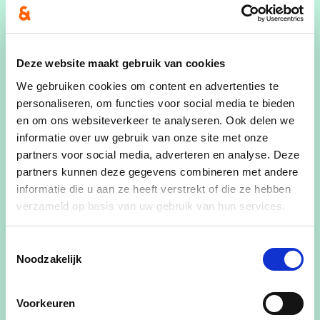
Elise Heymans
Deel dit artikel
Deze website maakt gebruik van cookies
We gebruiken cookies om content en advertenties te
personaliseren, om functies voor social media te bieden
en om ons websiteverkeer te analyseren. Ook delen we
informatie over uw gebruik van onze site met onze
Lees voor
partners voor social media, adverteren en analyse. Deze
partners kunnen deze gegevens combineren met andere
Met veel trots stellen wij als cd&v Bornem het
informatie die u aan ze heeft verstrekt of die ze hebben
programma 2024 voor. Deze standpunten zijn
verzameld op basis van uw gebruik van hun services.
voor ons het doel voor Bornem tegen 2030. In
samenwerking met jou willen wij hier met "een
Toestemmingsselectie
🧡
voor Bornem" samen aan werken!
Noodzakelijk
Lees alvast onze verkorte versie via een klik op de
onderstaande foto!
Voorkeuren