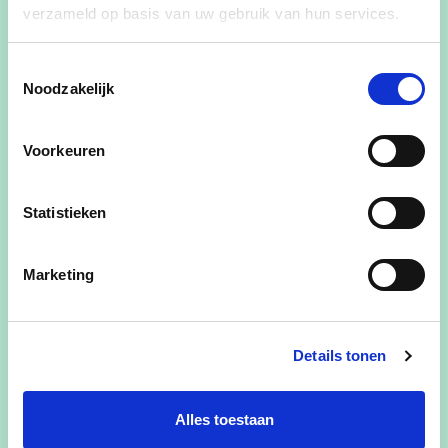
verzameld op basis van uw gebruik van hun services.
Toestemmingsselectie
Woonachtig te Borsbeke.
Noodzakelijk
64 jaar.
Gehuwd met Ramsdam Rositta.
Voorkeuren
Vader van Bert en Ward.
Opa van Thibe, Ophélie en Phéline.
Statistieken
Was werkzaam als consulent bij C.M. Herzele en Sint
Lievens Houtem.
Marketing
Bestuurslid bij V.C. Herzele-Ressegem.
Vrijwilliger bij Samana-vakanties en bestuurslid bij
Samana-Borsbeke.
Details tonen
Hobby’s zijn vooral wandelen, sport en tuinieren.
Sport, zorg en welvaart zijn mijn bijzondere
aandachtspunten voor een warme samenleving in
Alles toestaan
Herzele.