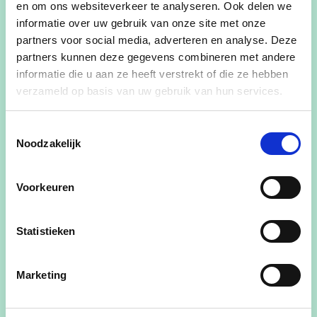
en om ons websiteverkeer te analyseren. Ook delen we
informatie over uw gebruik van onze site met onze
partners voor social media, adverteren en analyse. Deze
partners kunnen deze gegevens combineren met andere
Gemeenteraadslid van 2006-2018
informatie die u aan ze heeft verstrekt of die ze hebben
verzameld op basis van uw gebruik van hun services.
Schepen van 2018-2024
Toestemmingsselectie
Noodzakelijk
Beroep: Architect
Voorkeuren
Centraal voor de toekomst zal de oprichting van
Statistieken
de dorpsraden in elke deelgemeente van ons
mooie Herzele een belangrijke rol vervullen.
Marketing
Met de dorpsraden staan we heel wat dichter bij
U, waardoor we heel kort op de bal kunnen spelen