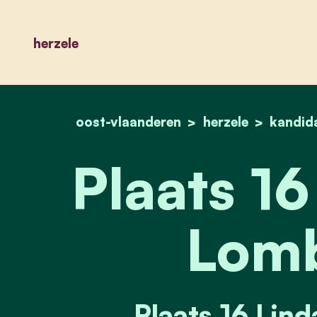
herzele
oost-vlaanderen
herzele
kandid
Plaats 16
Lomb
Plaats 16 Lin