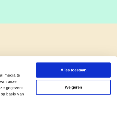
Alles toestaan
al media te
 van onze
Weigeren
deze gegevens
 op basis van
copyright © cd&v
Privacyverklaring
|
Cookie verklaring