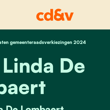
aten gemeenteraadsverkiezingen 2024
home
plaats 16 linda de lombaert
 Linda De
aert
da De Lombaert