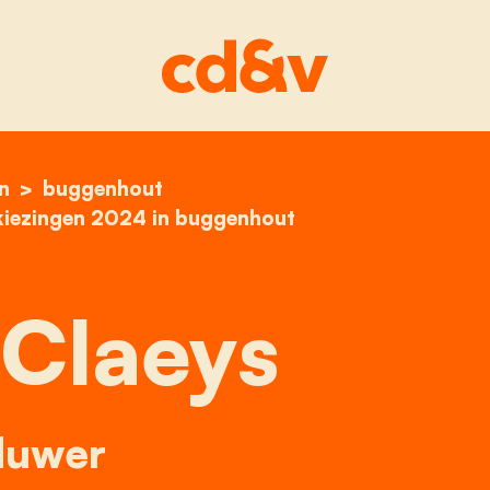
n
home
pierre claeys
buggenhout
kiezingen 2024 in buggenhout
 Claeys
duwer