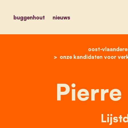
buggenhout
nieuws
oost-vlaandere
onze kandidaten voor ver
Pierre
Lijst