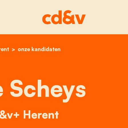
rent
home
philippe scheys
onze kandidaten
e Scheys
d&v+ Herent