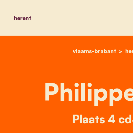
herent
vlaams-brabant
he
Philipp
Plaats 4 c