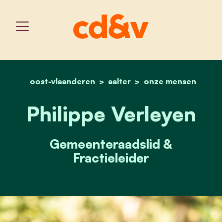
oost-vlaanderen
aalter
home
philippe verleyen
onze mensen
Philippe Verleyen
Gemeenteraadslid &
Fractieleider