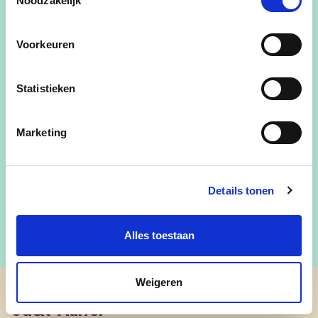
Noodzakelijk
raadslid sinds 17 januari 1995
schepen van 23 december 1998 tot 31
Voorkeuren
december 2006
schepen van 18 februari 2008 tot 5
Statistieken
december 2024
Marketing
philippe.verleyen@aalter.be
@philippe.verleyen
Details tonen
Alles toestaan
Weigeren
cd&v Aalter