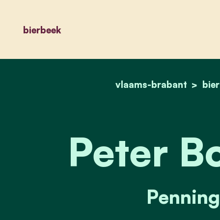
bierbeek
vlaams-brabant
bie
Peter B
Penning