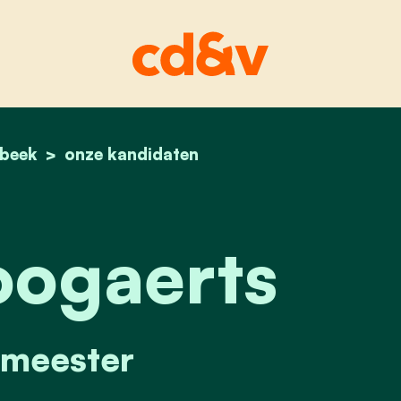
rbeek
home
peter boogaerts
onze kandidaten
oogaerts
meester