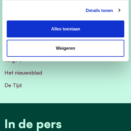
Ons plan kan je
hier
vinden.
Details tonen
In de pers:
Alles toestaan
De Klaroen
Persinfo
Weigeren
RingTV
Het nieuwsblad
De Tijd
In de pers