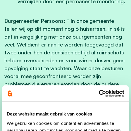
vermijden door een permanente monitoring.
Burgemeester Persoons:
“ In onze gemeente
tellen wij op dit moment nog 6 huisartsen. In sé is
dat in vergelijking met onze buurgemeenten nog
veel. Wel dient er aan te worden toegevoegd dat
twee onder hen de pensioenleeftijd al ruimschots
hebben overschreden en voor wie er dusver geen
opvolging staat te wachten. Waar onze besturen
vooral mee geconfronteerd worden zijn
problemen die ervaren worden door de oudere
bevolking die naast de gezondheidsproblemen
ook te kampen heeft met mobiliteitsproblemen.
Ook een aanzienlijk aantal mensen die aan de
Deze website maakt gebruik van cookies
alarmbel trekken zijn de nieuwe inwoners. Zij
botsen op een ‘patiëntenstop’, een situatie waar
We gebruiken cookies om content en advertenties te
personaliseren, om functies voor social media te bieden