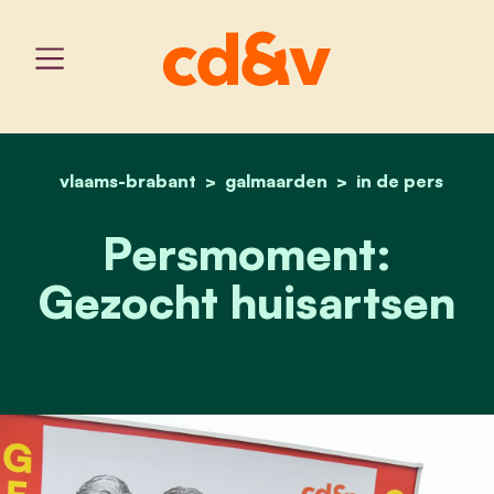
vlaams-brabant
galmaarden
home
persmoment: gezocht hu
in de pers
Persmoment:
Gezocht huisartsen