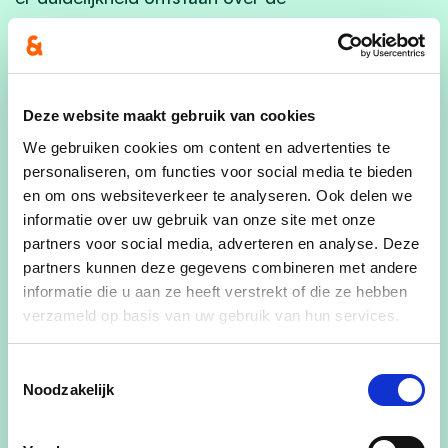
fusieproblematiek. In afwachting kunnen we nog
probleemloos verder met ons gemeentehuis en
onze bibliotheek”.
Deze website maakt gebruik van cookies
Wat stellen we als oppositie als alternatief?
We gebruiken cookies om content en advertenties te
“Wij pleiten zeker niet voor de stilstand die we de
personaliseren, om functies voor social media te bieden
eerste 4 jaar van deze legislatuur moeten
en om ons websiteverkeer te analyseren. Ook delen we
aanschouwen. Zinvolle investeringen in
informatie over uw gebruik van onze site met onze
verkeersveiligheid zoals
fietspaden
, met 90%
partners voor social media, adverteren en analyse. Deze
partners kunnen deze gegevens combineren met andere
Vlaamse subsidies, blijven (fusies of niet) voor
informatie die u aan ze heeft verstrekt of die ze hebben
onze lokale bevolking de veiligheid verbeteren.
verzameld op basis van uw gebruik van hun services.
Eindelijk moet er werk gemaakt worden van de
uitrol van het fietspadenplan, goedgekeurd in
Toestemmingsselectie
2018, wat deze legislatuur een dode letter lijkt te
Noodzakelijk
blijven. Ook de wegeninfrastructuur is op
verschillende plaatsen in de gemeente aan