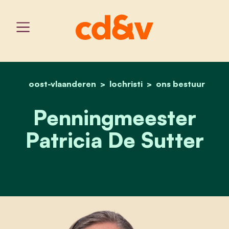
oost-vlaanderen
lochristi
home
penningmeester patricia 
ons bestuur
Penningmeester
Patricia De Sutter