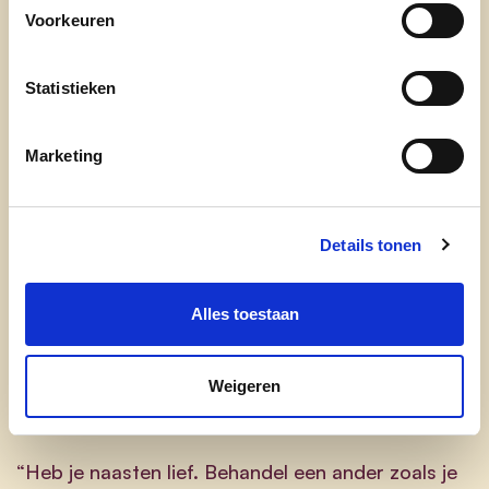
° Secretaris cd&v Sint-Niklaas
Voorkeuren
° Bewegingswerkgroep / communicatie
Statistieken
Zet zich in voor:
Marketing
Een gezellige stad, waar mensen elkaar
Details tonen
kennen en helpen
Een bruisend verenigingsleven
Alles toestaan
Weigeren
“Heb je naasten lief. Behandel een ander zoals je