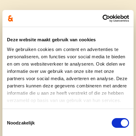
Wie is zij:
Mama van 2 tieners. Werkzaam bij FOD Financiën
Deze website maakt gebruik van cookies
te Antwerpen als financieel deskundige.
We gebruiken cookies om content en advertenties te
Administratief achter de schermen voor cd&v
personaliseren, om functies voor social media te bieden
Sint-Niklaas en Vrouw & Maatschappij.
en om ons websiteverkeer te analyseren. Ook delen we
Vrijwilliger bij Belsele Events.
informatie over uw gebruik van onze site met onze
Hobby’s: knutselen, schilderen, … vooral creatief
partners voor social media, adverteren en analyse. Deze
bezig zijn.
partners kunnen deze gegevens combineren met andere
Een luisterend oor, altijd zin in een praatje. Staat
informatie die u aan ze heeft verstrekt of die ze hebben
positief in het leven.
verzameld op basis van uw gebruik van hun services.
Toestemmingsselectie
Noodzakelijk
Wat doet zij: