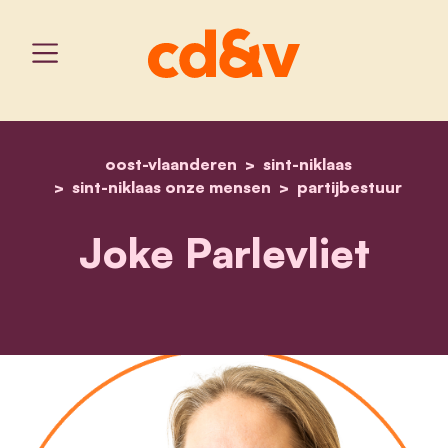
oost-vlaanderen
home
joke parlevliet
sint-niklaas
sint-niklaas onze mensen
partijbestuur
Joke Parlevliet