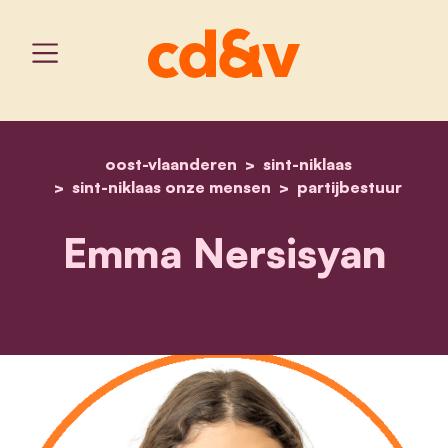
oost-vlaanderen
home
emma nersisyan
sint-niklaas
sint-niklaas onze mensen
partijbestuur
Emma Nersisyan