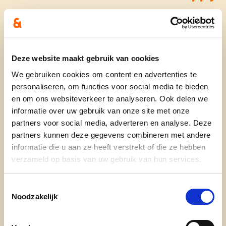
Wie is zij:
Student rechten aan de Universiteit van
Deze website maakt gebruik van cookies
Antwerpen, met Armeense roots.
We gebruiken cookies om content en advertenties te
Een heel geduldig en rustig persoon, doelgericht,
personaliseren, om functies voor social media te bieden
een doorzetter en behulpzaam.
en om ons websiteverkeer te analyseren. Ook delen we
informatie over uw gebruik van onze site met onze
Iedereen is welkom bij haar en ze geeft iedereen
partners voor social media, adverteren en analyse. Deze
een kans, zolang er respect en waardering is.
partners kunnen deze gegevens combineren met andere
In haar vrije tijd is ze graag bezig met muziek,
informatie die u aan ze heeft verstrekt of die ze hebben
poëzie, familie en vrienden.
verzameld op basis van uw gebruik van hun services.
Toestemmingsselectie
Wat doet zij:
Noodzakelijk
° Voorzitter Vrouw & Maatschappij Sint-Niklaas