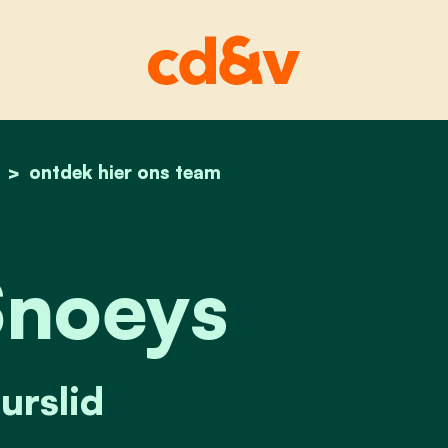
home
paul snoeys
ontdek hier ons team
Snoeys
urslid