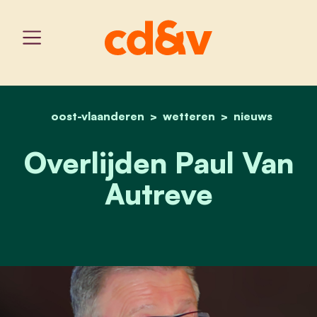
oost-vlaanderen
home
wetteren
overlijden paul van autre
nieuws
Overlijden Paul Van
Autreve