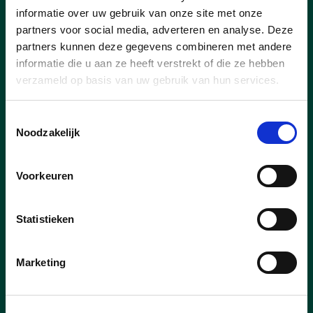
informatie over uw gebruik van onze site met onze
partners voor social media, adverteren en analyse. Deze
partners kunnen deze gegevens combineren met andere
informatie die u aan ze heeft verstrekt of die ze hebben
verzameld op basis van uw gebruik van hun services.
Toestemmingsselectie
Noodzakelijk
Voorkeuren
Statistieken
30/05/26
Zomerfeest SvW 2026
Marketing
Cd&v Wetteren maakt deel uit van de
politieke samenwerking Samen voor