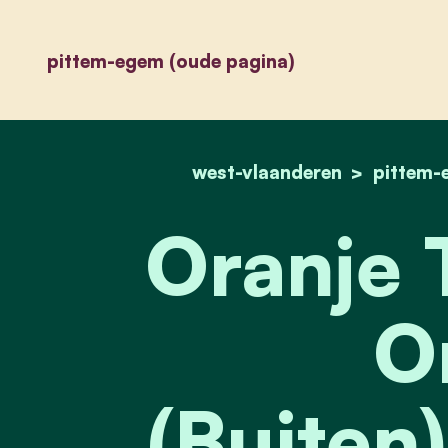
pittem-egem (oude pagina)
west-vlaanderen
pittem-
Oranje 
O
(Buiten