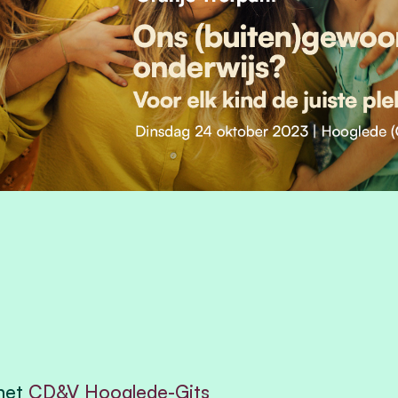
met
CD&V Hooglede-Gits