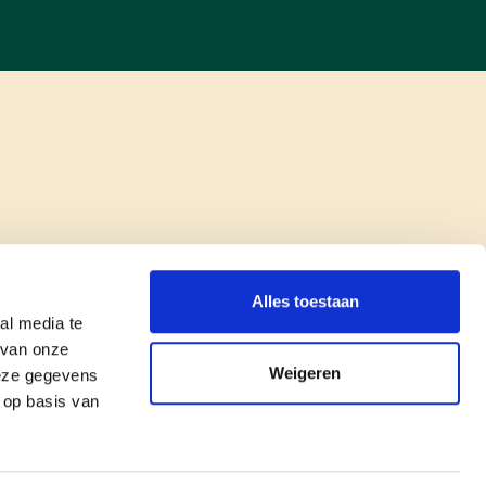
Alles toestaan
al media te
 van onze
Weigeren
deze gegevens
 op basis van
copyright © cd&v
Privacyverklaring
|
Cookie verklaring