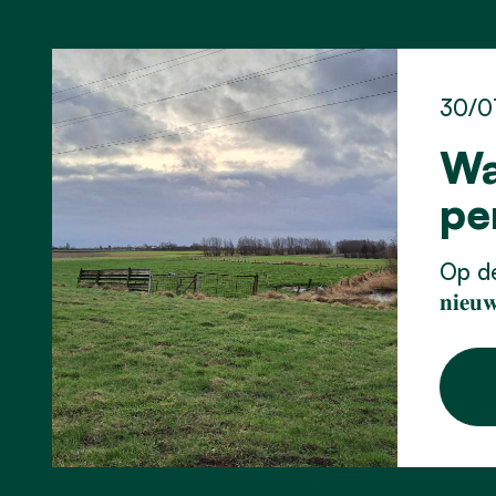
30/0
Wa
pe
Op de
𝐧𝐢𝐞