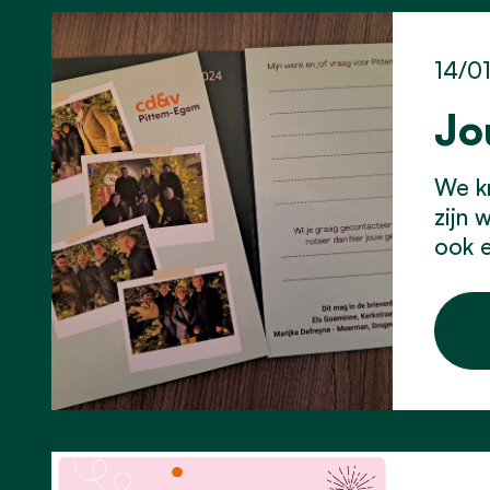
14/0
Jo
We kr
zijn 
ook 