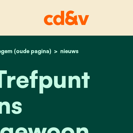
egem (oude pagina)
home
oranje trefpunt ons (buiten)gewoon onderwijs
nieuws
Trefpunt
ns
)gewoon