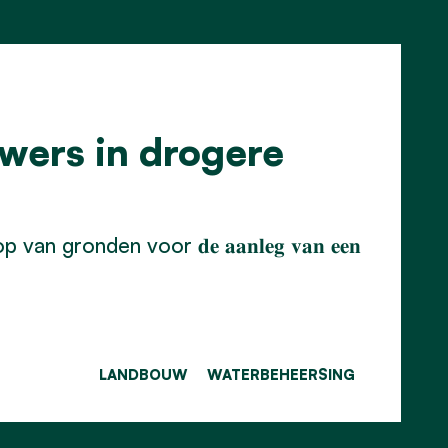
wers in drogere
nden voor 𝐝𝐞 𝐚𝐚𝐧𝐥𝐞𝐠 𝐯𝐚𝐧 𝐞𝐞𝐧
LANDBOUW
WATERBEHEERSING