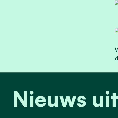
W
d
Nieuws ui