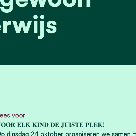
rwijs
ees voor
𝐎𝐎𝐑 𝐄𝐋𝐊 𝐊𝐈𝐍𝐃 𝐃𝐄 𝐉𝐔𝐈𝐒𝐓𝐄 𝐏𝐋𝐄𝐊!
p dinsdag 24 oktober organiseren we samen 