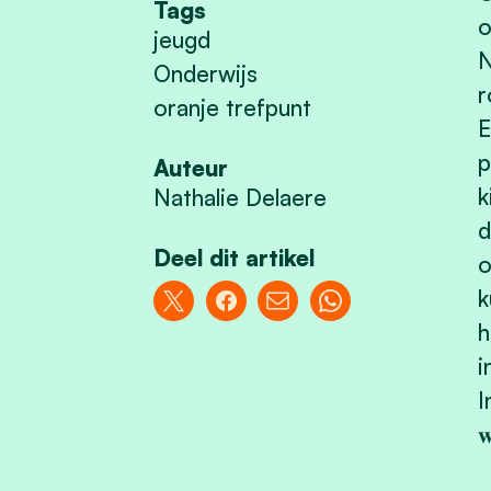
Tags
o
jeugd
N
Onderwijs
r
oranje trefpunt
E
p
Auteur
k
Nathalie Delaere
d
Deel dit artikel
o
k
h
i
I
𝐰