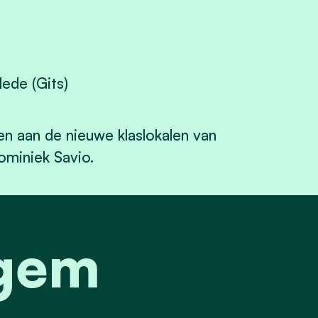
ede (Gits)
n aan de nieuwe klaslokalen van
miniek Savio.
Egem