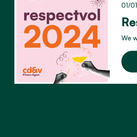
01/0
Re
We we