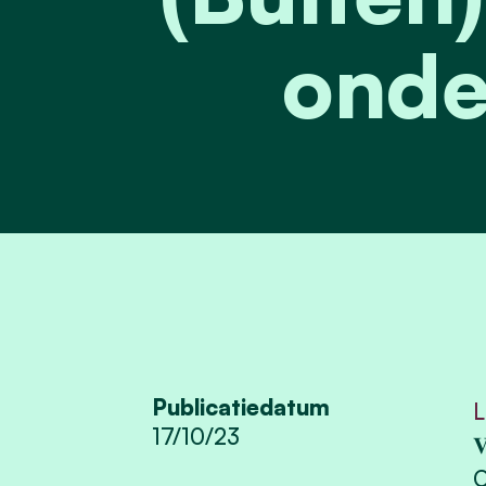
onde
Publicatiedatum
L
17/10/23

O