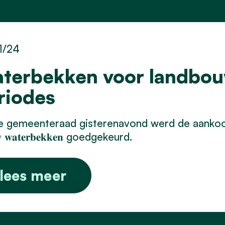
1/24
terbekken voor landbou
riodes
 gemeenteraad gisterenavond werd de aankoop van gro
𝐰 𝐰𝐚𝐭𝐞𝐫𝐛𝐞𝐤𝐤𝐞𝐧 goedgekeurd.
lees meer