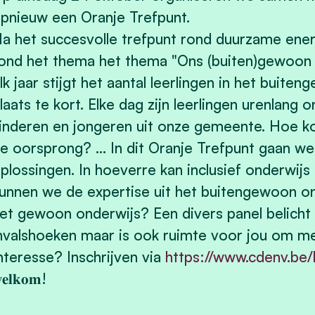
pnieuw een Oranje Trefpunt.
a het succesvolle trefpunt rond duurzame ener
ond het thema het thema "Ons (buiten)gewoon 
lk jaar stijgt het aantal leerlingen in het buite
laats te kort. Elke dag zijn leerlingen urenlang
inderen en jongeren uit onze gemeente. Hoe 
e oorsprong? ... In dit Oranje Trefpunt gaan w
plossingen. In hoeverre kan inclusief onderwi
unnen we de expertise uit het buitengewoon on
et gewoon onderwijs? Een divers panel belicht 
nvalshoeken maar is ook ruimte voor jou om m
nteresse? Inschrijven via
https://www.cdenv.be/
𝐞𝐥𝐤𝐨𝐦!