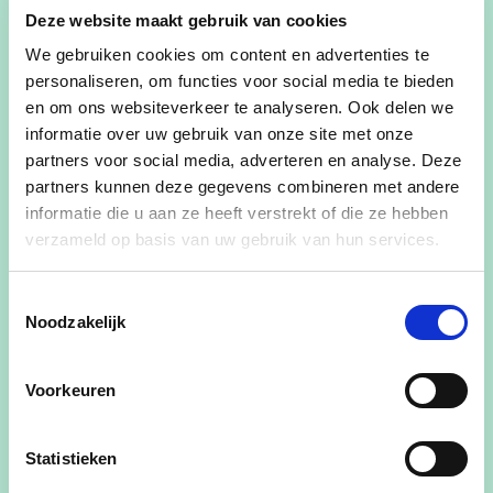
zwerfvuil op in heel Limburg. Met deze actie geven
Deze website maakt gebruik van cookies
wij samen duidelijk aan dat afval achteloos
We gebruiken cookies om content en advertenties te
wegwerpen als zwerfvuil niet kan.
personaliseren, om functies voor social media te bieden
en om ons websiteverkeer te analyseren. Ook delen we
Op
zaterdag 14 maart 2026
doen wij met
cd&v
informatie over uw gebruik van onze site met onze
Tongeren-Borgloon
mee aan de STRAAT.NET-
partners voor social media, adverteren en analyse. Deze
opruimactie. Die dag gaan we samen zwerfvuil
partners kunnen deze gegevens combineren met andere
opruimen in
Riksingen.
informatie die u aan ze heeft verstrekt of die ze hebben
verzameld op basis van uw gebruik van hun services.
Via papiertjes in de brievenbussen lieten we de
buurt graag weten dat we langskomen, maar
Toestemmingsselectie
vooral dat iedereen welkom is om mee te helpen!
Noodzakelijk
📍
Afspraak:
13u30 – Kerk van Riksingen
Voorkeuren
🧤
Materiaal wordt voorzien
Samen maken we onze stad een stukje
Statistieken
properder.