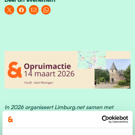
In 2026 organiseert Limburg.net samen met
Tongeren-Borgloon en met steun van Ovam een
nieuwe editie van STRAAT.NET. Komend weekend
ruimen vrijwilligers van scholen en verenigingen