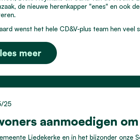
nzaak, de nieuwe herenkapper "enes" en ook d
teren.
aard wenst het hele CD&V-plus team hen veel 
lees meer
5/25
woners aanmoedigen om
meente Liedekerke en in het bijzonder onze S