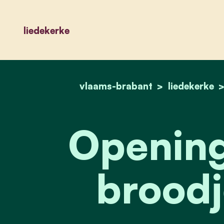
liedekerke
vlaams-brabant
liedekerke
Opening
broodj