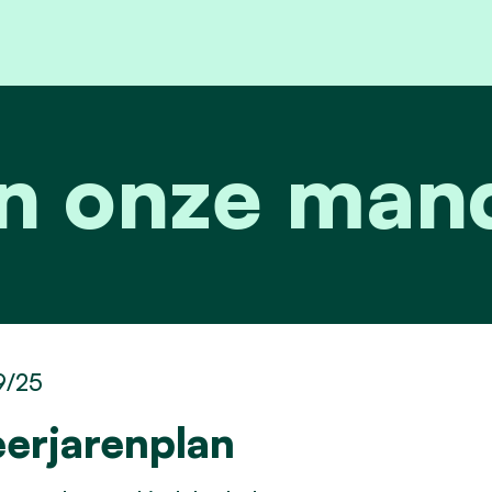
n onze mand
9/25
erjarenplan