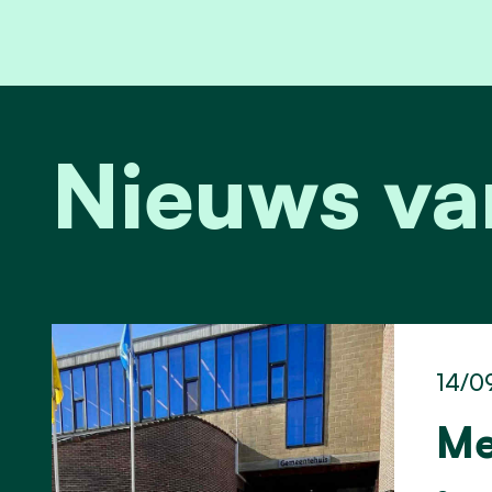
Nieuws va
14/0
Me