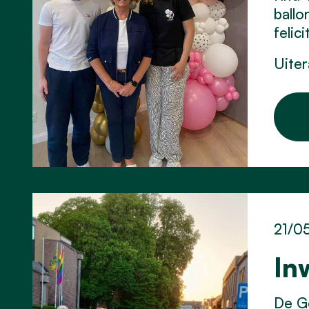
ballo
felici
Uiter
21/0
In
De Ge