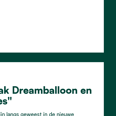
aak Dreamballoon en
es"
ijn langs geweest in de nieuwe