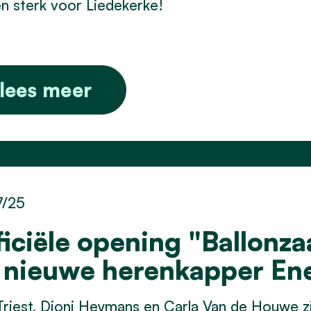
 sterk voor Liedekerke!
lees meer
7/25
ficiële opening "Ballonz
 nieuwe herenkapper En
Triest, Dioni Heymans en Carla Van de Houwe z