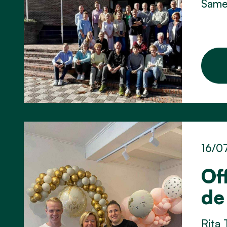
Samen
16/0
Of
de
Rita 