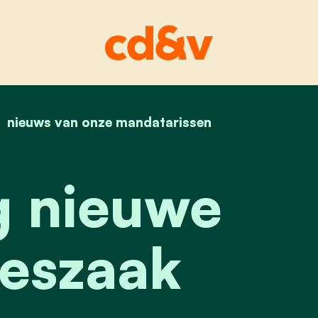
home
nieuws van onze mandatarissen
opening nieuwe broodjeszaak
 nieuwe
eszaak