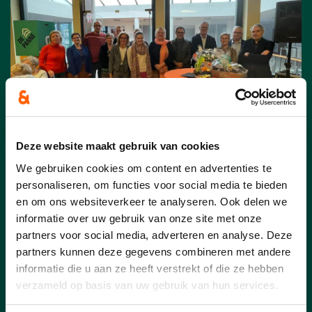
Deze website maakt gebruik van cookies
19/02/24
We gebruiken cookies om content en advertenties te
personaliseren, om functies voor social media te bieden
Nieuwjaarsreceptie op 4
en om ons websiteverkeer te analyseren. Ook delen we
februari 2024
informatie over uw gebruik van onze site met onze
partners voor social media, adverteren en analyse. Deze
De nieuwjaarsreceptie was opnieuw een
partners kunnen deze gegevens combineren met andere
groot succes! De vertegenwoordigers van
informatie die u aan ze heeft verstrekt of die ze hebben
onze nieuwe lijst werden alvast
verzameld op basis van uw gebruik van hun services.
voorgesteld.