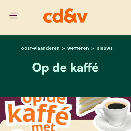
oost-vlaanderen
home
wetteren
op de kaffé
nieuws
Op de kaffé