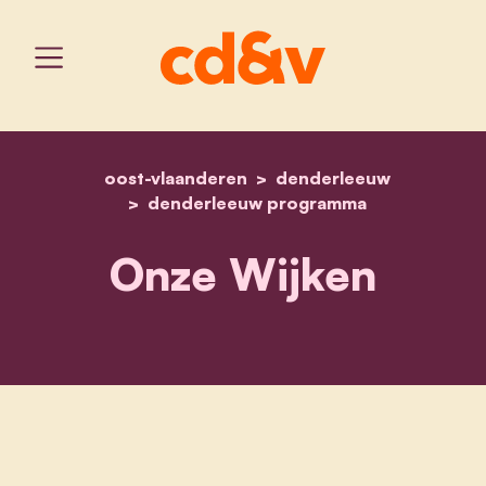
oost-vlaanderen
home
onze wijken
denderleeuw
denderleeuw programma
Onze Wijken