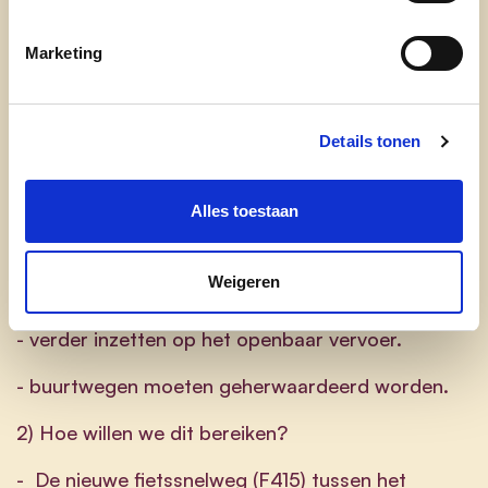
1) Wat willen we?
Marketing
- we blijven staan achter het STOP - principe:
Eerst Stappen, dan Trappen, vervolgens het
Openbaar vervoer en dan pas het Private
Details tonen
gemotoriseerd vervoer.
Alles toestaan
- extra aandacht voor voetgangers en fietsers bij
de heraanleg van straten of voetpaden.
Weigeren
- nieuwe fietssnelwegen.
- verder inzetten op het openbaar vervoer.
- buurtwegen moeten geherwaardeerd worden.
2) Hoe willen we dit bereiken?
- De nieuwe fietssnelweg (F415) tussen het