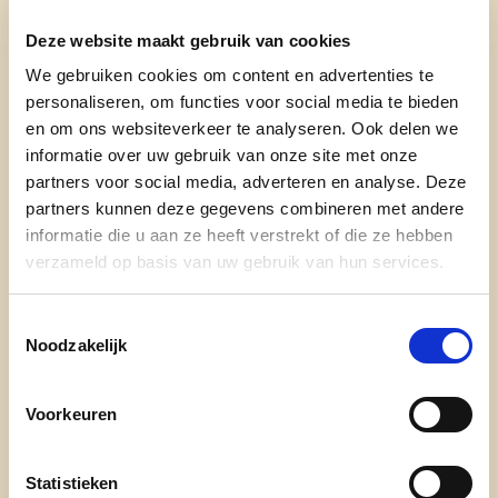
steeds extra aandacht worden besteed aan
groeninrichting, toegankelijkheid voor minder
Deze website maakt gebruik van cookies
validen en doorlaatbaarheid.
We gebruiken cookies om content en advertenties te
personaliseren, om functies voor social media te bieden
- Investeringen tussen Denderleeuw en haar
en om ons websiteverkeer te analyseren. Ook delen we
deelgemeenten moeten beter gespreid worden.
informatie over uw gebruik van onze site met onze
partners voor social media, adverteren en analyse. Deze
- We maken ons sterk om in de volgende
partners kunnen deze gegevens combineren met andere
legislatuur nieuwe voetpadprojecten op volgende
informatie die u aan ze heeft verstrekt of die ze hebben
locaties te realiseren: Hoogsteenveld,
verzameld op basis van uw gebruik van hun services.
Kattestraat, Open Veldstraat, Rietstraat,
Drieselken, Aststraat, en Enestraat.
Toestemmingsselectie
Noodzakelijk
- Het centrum van Denderleeuw moet bereikbaar
zijn vanuit de Guidogezellestraat.
Voorkeuren
Mobiliteit
Statistieken