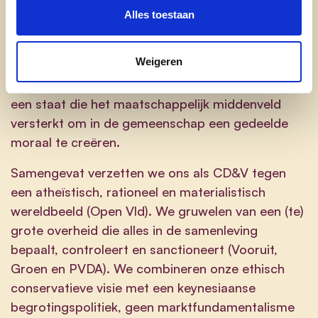
ervoor zorgt dat ze nooit taken overneemt die
Alles toestaan
natuurlijke groepen zoals het gezin of familie
toebehoren. De staat moet niet alles beslissen
Weigeren
maar juist op een pragmatische manier handelen
en overleg en dialoog promoten. Het gaat over
een staat die het maatschappelijk middenveld
versterkt om in de gemeenschap een gedeelde
moraal te creëren.
Samengevat verzetten we ons als CD&V tegen
een atheïstisch, rationeel en materialistisch
wereldbeeld (Open Vld). We gruwelen van een (te)
grote overheid die alles in de samenleving
bepaalt, controleert en sanctioneert (Vooruit,
Groen en PVDA). We combineren onze ethisch
conservatieve visie met een keynesiaanse
begrotingspolitiek, geen marktfundamentalisme