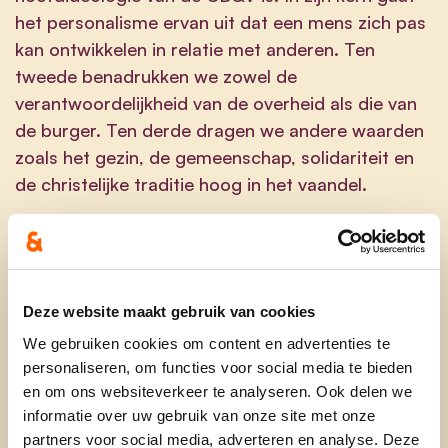
het personalisme ervan uit dat een mens zich pas
kan ontwikkelen in relatie met anderen. Ten
tweede benadrukken we zowel de
verantwoordelijkheid van de overheid als die van
de burger. Ten derde dragen we andere waarden
zoals het gezin, de gemeenschap, solidariteit en
de christelijke traditie hoog in het vaandel.
Tot slot is nuttig om nog eens het verschil tussen
het personalisme (CD&V) en een echt
conservatief mensbeeld in de verf te zetten (N-
VA, Vlaams Belang). Het personalisme en de
Deze website maakt gebruik van cookies
christendemocratische traditie verdedigen zeker
We gebruiken cookies om content en advertenties te
conservatieve waarden en principes zoals een
personaliseren, om functies voor social media te bieden
kleine staat, (christelijke) religie, hiërarchie, en
en om ons websiteverkeer te analyseren. Ook delen we
identiteit. Het grote verschil punt bestaat erin dat
informatie over uw gebruik van onze site met onze
partners voor social media, adverteren en analyse. Deze
het personalisme veel meer de klemtoon op het