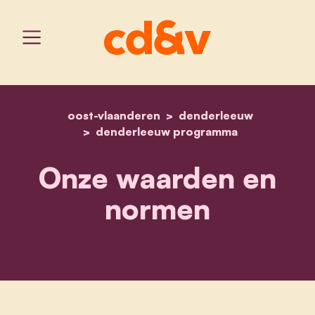
oost-vlaanderen
home
onze waarden en norme
denderleeuw
denderleeuw programma
Onze waarden en
normen