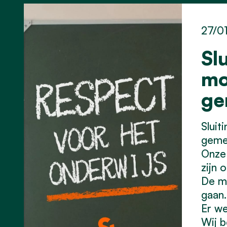
27/0
Sl
mo
ge
Sluit
geme
Onze 
zijn 
De m
gaan.
Er we
Wij b