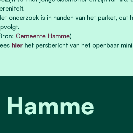
ereniteit.
et onderzoek is in handen van het parket, dat he
pvolgt.
Bron:
Gemeente Hamme
)
Lees
hier
het persbericht van het openbaar minis
it Hamme