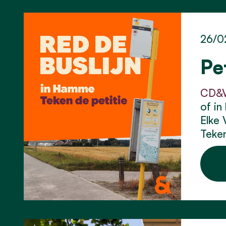
26/0
Pe
CD&V
of in
Elke 
Teken