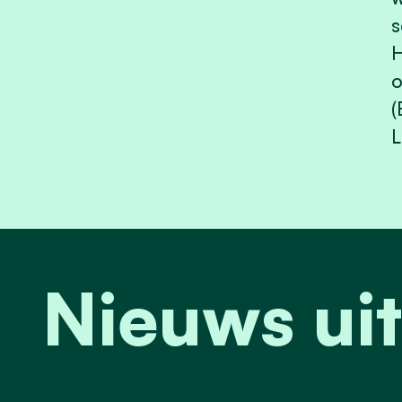
s
H
o
(
Nieuws u