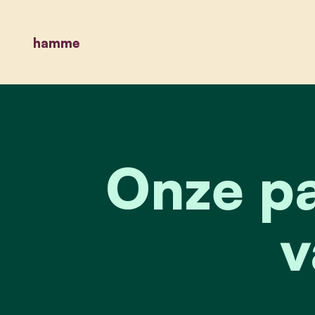
hamme
Onze pa
v