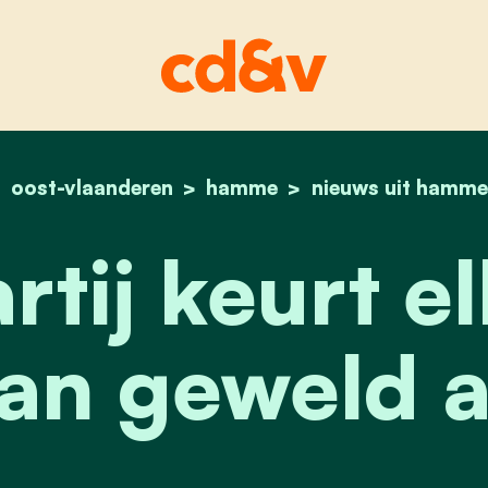
oost-vlaanderen
hamme
home
onze partij keurt elk
nieuws uit hamme
rtij keurt e
an geweld a