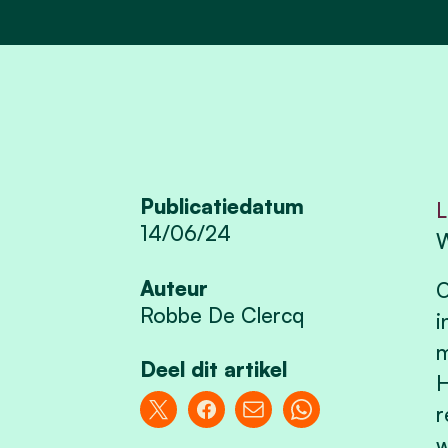
Publicatiedatum
L
14/06/24
W
Auteur
O
Robbe De Clercq
i
m
Deel dit artikel
H
r
w