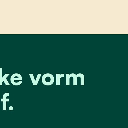
e vorm van geweld af.
lke vorm
f.