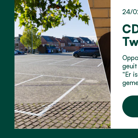
24/0
CD
Tw
Oppos
geuit
“Er i
geme