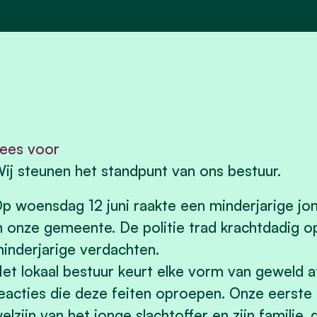
ees voor
ij steunen het standpunt van ons bestuur.
p woensdag 12 juni raakte een minderjarige jo
n onze gemeente. De politie trad krachtdadig o
inderjarige verdachten.
et lokaal bestuur keurt elke vorm van geweld a
eacties die deze feiten oproepen. Onze eerste 
elzijn van het jonge slachtoffer en zijn famili