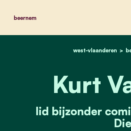
beernem
west-vlaanderen
b
Kurt V
lid bijzonder comi
Die