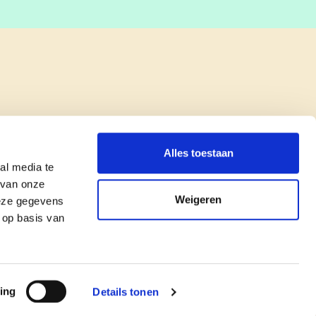
Alles toestaan
al media te
 van onze
Weigeren
deze gegevens
 op basis van
copyright © cd&v
Privacyverklaring
|
Cookie verklaring
ing
Details tonen