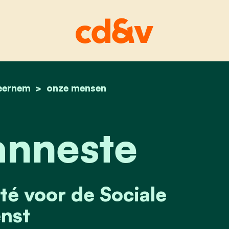
eernem
home
kurt vanneste
onze mensen
anneste
té voor de Sociale
nst